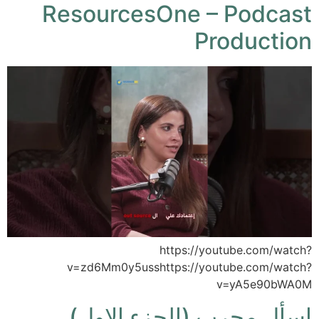
ResourcesOne – Podcast
Production
https://youtube.com/watch?
v=zd6Mm0y5usshttps://youtube.com/watch?
v=yA5e90bWA0M
اسأل مجرب (الجزء الاول)