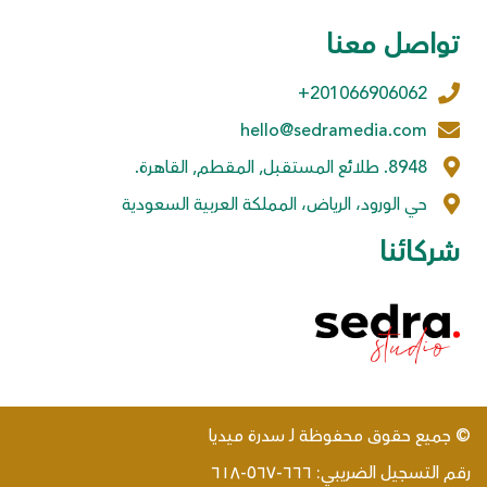
تواصل معنا
201066906062+
hello@sedramedia.com
8948. طلائع المستقبل, المقطم, القاهرة.
حي الورود، الرياض، المملكة العربية السعودية
شركائنا
© جميع حقوق محفوظة لـ سدرة ميديا
رقم التسجيل الضريبي: ٦٦٦-٥٦٧-٦١٨