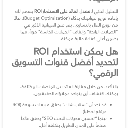
التحليل الذكي لـ
معدل العائد على الاستثمار ROI
يسمح لك
بإعادة توزيع ميزانيتك بذكاء (Budget Optimization). بدلاً
من توزيع المال بالتساوي، يتم ضخ الميزانية الأكبر في
“الحملات الرابحة” وإيقاف “الحملات الخاسرة” فوراً، مما
يضمن أعلى كفاءة مالية ممكنة.
هل يمكن استخدام ROI
لتحديد أفضل قنوات التسويق
الرقمي؟
بالتأكيد. من خلال مقارنة العائد بين المنصات المختلفة،
يمكنك اكتشاف أين يتواجد عملاؤك الحقيقيون.
قد تجد أن “سناب شات” يحقق مبيعات سريعة (ROI
مرتفع لحظياً).
بينما “تحسين محركات البحث SEO” يحقق عائداً
ضخماً على المدى الطويل بتكلفة أقل.